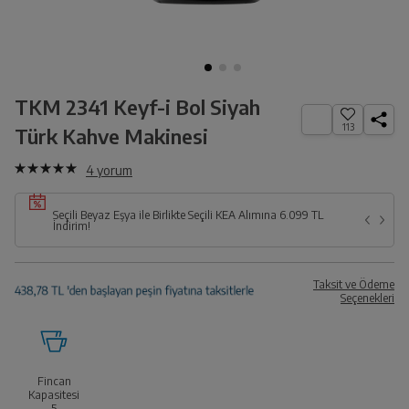
TKM 2341 Keyf-i Bol Siyah
113
Türk Kahve Makinesi
4
yorum
Seçili Beyaz Eşya ile Birlikte Seçili KEA Alımına 6.099 TL
İndirim!
Taksit ve Ödeme
Seçenekleri
Fincan
Kapasitesi
5