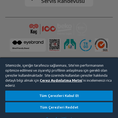
Servis Randevusu
Sitemizde, içeriğin tarafınıza sağlanması, Site’nin performansının
optimize edilmesi ve ziyaretçi profilinin anlaşılması için gerekli olan
Bize Ulaşın
Kişisel Verilerin Korunması
İşlem Rehberi
çerezler kullanılmaktadır. Site üzerinde kullanılan çerezler hakkında
detaylı bilgi almak için
Çerez Aydınlatma Metni
’ni incelemenizi rica
Satış Sözleşmesi
ederiz.
© 2025 beko.com.tr
Tüm Çerezleri Kabul Et
Tüm Çerezleri Reddet