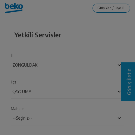
Yetkili Servisler
İl
Görüş İletin
İlçe
Mahalle