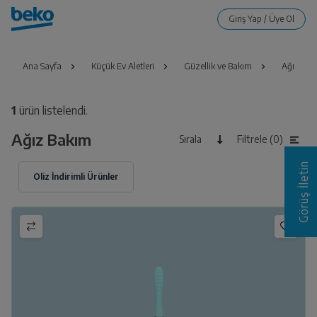
Ana Sayfa
Küçük Ev Aletleri
Güzellik ve Bakım
Ağız Bak
1
ürün listelendi.
Ağız Bakım
Sırala
Filtrele (0)
Görüş İletin