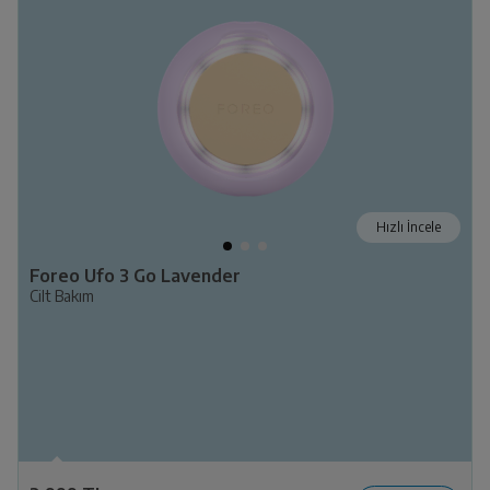
Hızlı İncele
Foreo Ufo 3 Go Lavender
Cilt Bakım