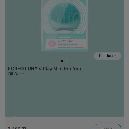
Hızlı İncele
FOREO LUNA 4 Play Mint For You
Cilt Bakım
3.499 TL