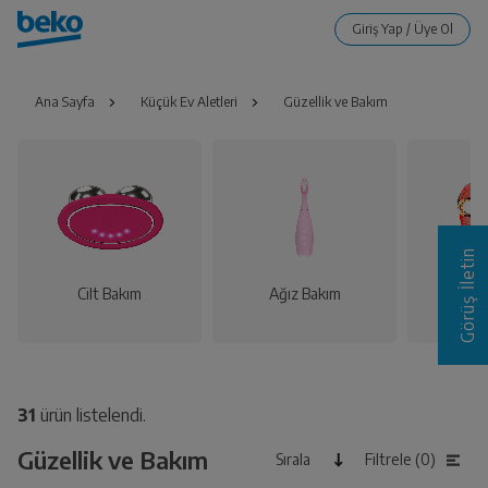
Ana Sayfa
Küçük Ev Aletleri
Güzellik ve Bakım
Görüş İletin
Cilt Bakım
Ağız Bakım
Yaşlan
31
ürün listelendi.
Güzellik ve Bakım
Sırala
Filtrele (0)