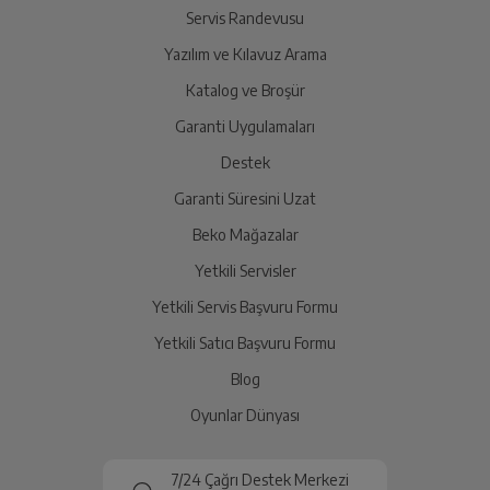
Servis Randevusu
Yazılım ve Kılavuz Arama
Ürünü Yetkili Servise Teslim Edin
Katalog ve Broşür
Ürünü eksiksiz ve hasarsız olarak faturası ile birlikte
yetkili servise teslim edin.
Garanti Uygulamaları
Destek
Garanti Süresini Uzat
İade Talebiniz Onaylansın
Yetkili servis gerekli kontrolleri sağladıktan sonra İade
Beko Mağazalar
süreciniz tamamlanacaktır.
Yetkili Servisler
Yetkili Servis Başvuru Formu
Ücretiniz İade Edilsin
Yetkili Satıcı Başvuru Formu
Ücret iadesi gerçekleştiğinde SMS ile bilgilendirme
Blog
sağlanacaktır.
Oyunlar Dünyası
Siparişiniz henüz teslim edilmediyse iptal talebinizin
onaylanması sonrasında ücret iadeniz en kısa süre içerisinde
7/24 Çağrı Destek Merkezi
gerçekleşecektir.