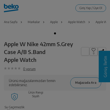
Ana Sayfa
Markalar
Apple
Apple Watch
Apple W N
Apple W Nike 42mm S.Grey
Case A/B S.Band
0
Görüş İletin
Apple Watch
0
yorum
Ürünü mağazalarımızdan temin
edebilirsiniz.
Ürün Rengi
Siyah
Su Geçirmezlik