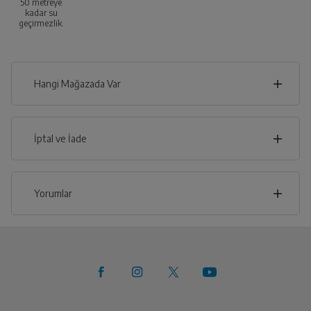
50 metreye
kadar su
geçirmezlik.
Hangi Mağazada Var
İl
İptal ve İade
İlçe
İptal/İade Talebi Oluşturun
Yorumlar
Siparişlerim sayfasından iade etmek istediğiniz ürünü
bulup, İptal/İade Et’e tıklayarak süreci
başlatabilirsiniz.
Bu ürüne henüz yorum yapılmamış.
Yetkili Servis İade Randevusu
İlk yorumu sen yap!
Oluşturun
Yetkili servis, ürünü adresinizinden teslim almak üzere
sizinle randevu için iletişime geçecektir.