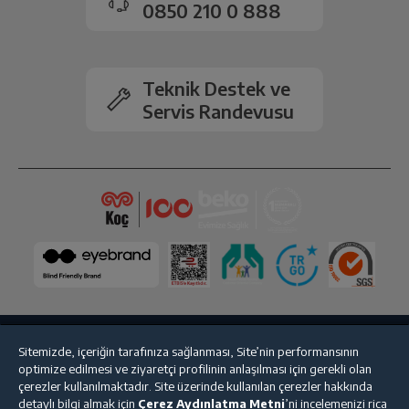
0850 210 0 888
Teknik Destek ve
Servis Randevusu
Sitemizde, içeriğin tarafınıza sağlanması, Site’nin performansının
Bize Ulaşın
Kişisel Verilerin Korunması
İşlem Rehberi
optimize edilmesi ve ziyaretçi profilinin anlaşılması için gerekli olan
çerezler kullanılmaktadır. Site üzerinde kullanılan çerezler hakkında
Satış Sözleşmesi
detaylı bilgi almak için
Çerez Aydınlatma Metni
’ni incelemenizi rica