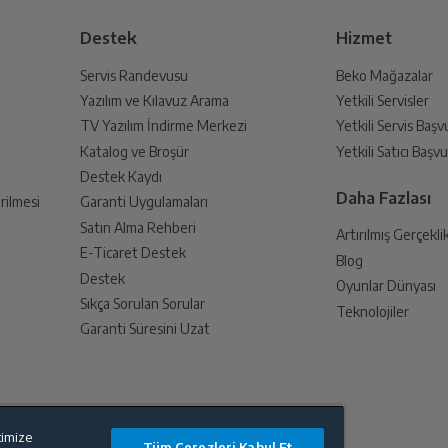
Destek
Hizmet
Servis Randevusu
Beko Mağazalar
Yazılım ve Kılavuz Arama
Yetkili Servisler
din
TV Yazılım İndirme Merkezi
Yetkili Servis Baş
 birlikte yetkili servise teslim edin.
Katalog ve Broşür
Yetkili Satıcı Baş
Destek Kaydı
Daha Fazlası
rilmesi
Garanti Uygulamaları
Satın Alma Rehberi
Artırılmış Gerçekli
E-Ticaret Destek
Blog
an sonra İade süreciniz tamamlanacaktır.
Destek
Oyunlar Dünyası
Sıkça Sorulan Sorular
Teknolojiler
Garanti Süresini Uzat
endirme sağlanacaktır.
timize
Tüm Çerezleri Kabul Et