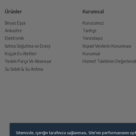
Ürünler
Kurumsal
Beyaz Eşya
Kurucumuz
Ankastre
Tarihçe
Ürünü Yetkili Servise Teslim E
Elektronik
Yanındayız
Ürünü eksiksiz ve hasarsız olarak faturası ile
Isıtma Soğutma ve Enerji
Kişisel Verilerin Korunması
Küçük Ev Aletleri
Kurumsal
Yedek Parça Ve Aksesuar
Hizmet Talebinin Değerlendi
Su Sebili & Su Arıtma
İade Talebiniz Onaylansın
Yetkili servis gerekli kontrolleri sağladıkt
Ücretiniz İade Edilsin
Ücret iadesi gerçekleştiğinde SMS ile bilgil
Sitemizde, içeriğin tarafınıza sağlanması, Site’nin performansının op