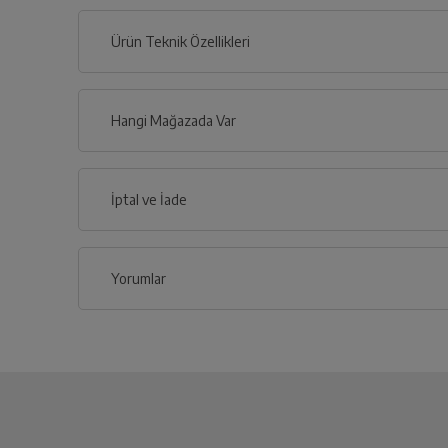
Ürün Teknik Özellikleri
Hangi Mağazada Var
İl
İptal ve İade
İlçe
Yorumlar
İptal/İade Talebi Oluşturun
Siparişlerim sayfasından iade etmek istediğin
Yetkili Servis İade Randevusu
Yetkili servis, ürünü adresinizinden teslim a