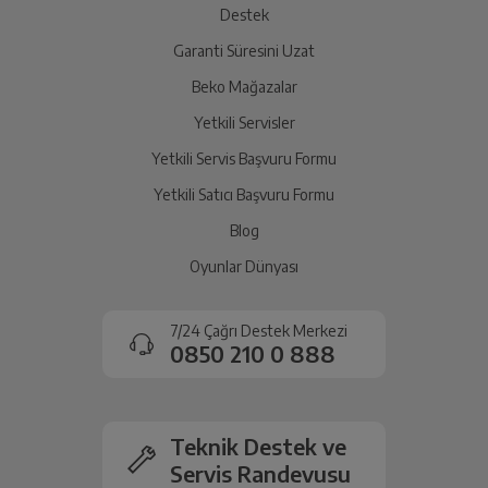
Destek
Garanti Süresini Uzat
İade Talebiniz Onaylansın
Yeniden Eskiye
Eskiden Yeniye
Yetkili servis gerekli kontrolleri sağladıktan sonra İade
Beko Mağazalar
süreciniz tamamlanacaktır.
Yetkili Servisler
Yetkili Servis Başvuru Formu
Dilek
Y
27-04-2021
Ücretiniz İade Edilsin
Yetkili Satıcı Başvuru Formu
Ücret iadesi gerçekleştiğinde SMS ile bilgilendirme
Blog
sağlanacaktır.
Oyunlar Dünyası
Dilek
Y
27-04-2021
Siparişiniz henüz teslim edilmediyse iptal talebinizin
onaylanması sonrasında ücret iadeniz en kısa süre içerisinde
7/24 Çağrı Destek Merkezi
gerçekleşecektir.
0850 210 0 888
Teknik Destek ve
Servis Randevusu