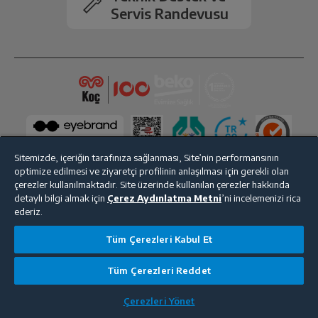
Servis Randevusu
Sitemizde, içeriğin tarafınıza sağlanması, Site’nin performansının
optimize edilmesi ve ziyaretçi profilinin anlaşılması için gerekli olan
çerezler kullanılmaktadır. Site üzerinde kullanılan çerezler hakkında
detaylı bilgi almak için
Çerez Aydınlatma Metni
’ni incelemenizi rica
Bize Ulaşın
Kişisel Verilerin Korunması
İşlem Rehberi
ederiz.
Satış Sözleşmesi
Tüm Çerezleri Kabul Et
© 2025 beko.com.tr
Tüm Çerezleri Reddet
Çerezleri Yönet