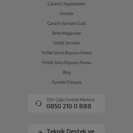
yetkili servise teslim edin.
Garanti Uygulamaları
Destek
Garanti Süresini Uzat
İade Talebiniz Onaylansın
Yetkili servis gerekli kontrolleri sağladıktan sonra İade
Beko Mağazalar
süreciniz tamamlanacaktır.
Yetkili Servisler
Yetkili Servis Başvuru Formu
Ücretiniz İade Edilsin
Yetkili Satıcı Başvuru Formu
Ücret iadesi gerçekleştiğinde SMS ile bilgilendirme
Blog
sağlanacaktır.
Oyunlar Dünyası
Siparişiniz henüz teslim edilmediyse iptal talebinizin
onaylanması sonrasında ücret iadeniz en kısa süre içerisinde
7/24 Çağrı Destek Merkezi
gerçekleşecektir.
0850 210 0 888
Teknik Destek ve