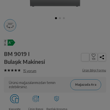
AR ile Evinde
Görüntüle
BM 9019 I
109
Bulaşık Makinesi
Ürün Bilgi Formu
15
yorum
Ürünü mağazalarımızdan temin
edebilirsiniz.
Kapasite
Ürün Rengi
Bardak Koruma