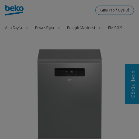
Ana Sayfa
Beyaz Eşya
Bulaşık Makinesi
BM 9019 I
Görüş İletin