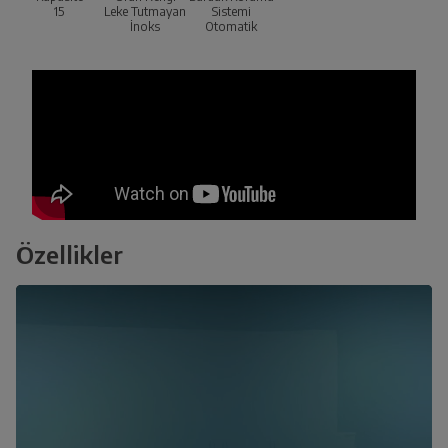
15
Leke Tutmayan
Sistemi
İnoks
Otomatik
Özellikler