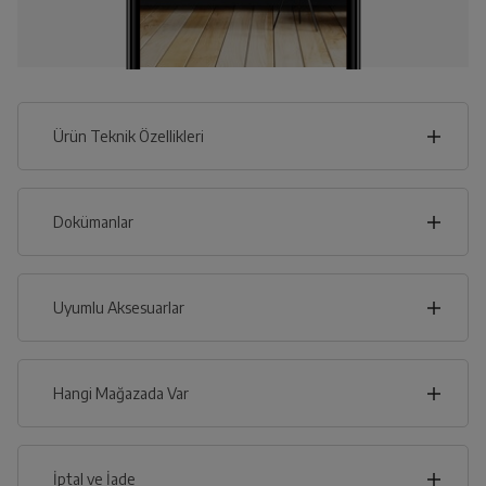
Ürün Teknik Özellikleri
60
cm
Dokümanlar
Ürünün güvenli kurulum ve kullanımı ile ilgili bilgiler ve
işaretlerin açıklamaları kullanma kılavuzlarının ilk bölümünde
verilmiştir.
Uyumlu Aksesuarlar
cm
85
Türkçe
English
Hangi Mağazada Var
İl
Kullanma Kılavuzu
İptal ve İade