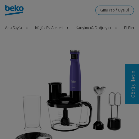
Ana Sayfa
Küçük Ev Aletleri
Karıştırıcı& Doğrayıcı
El Blende
Görüş İletin