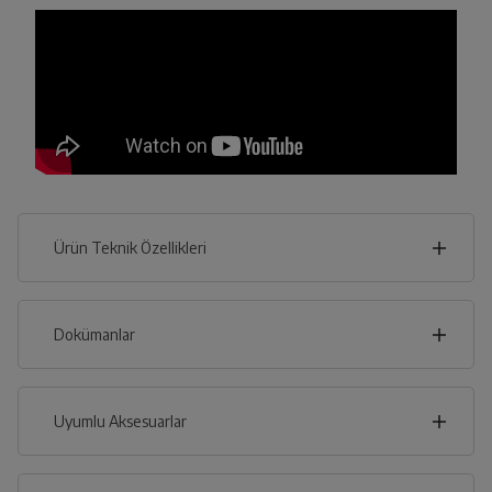
Ürün Teknik Özellikleri
24
cm
Dokümanlar
Ürünün güvenli kurulum ve kullanımı ile ilgili bilgiler ve
işaretlerin açıklamaları kullanma kılavuzlarının ilk bölümünde
verilmiştir.
Uyumlu Aksesuarlar
cm
41
Türkçe
English