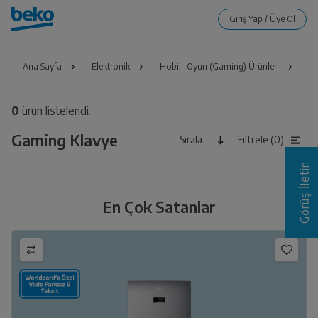
Ana Sayfa
Elektronik
Hobi - Oyun (Gaming) Ürünleri
Oy
0
ürün listelendi.
Gaming Klavye
Sırala
Filtrele (0)
Görüş İletin
En Çok Satanlar