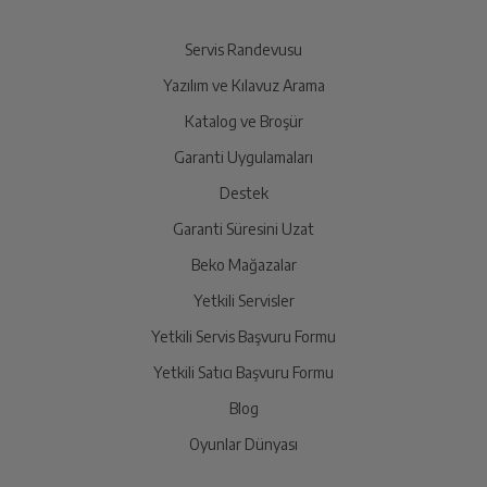
Yetkili servis, ürünü adresinizinden teslim almak üzere
sizinle randevu için iletişime geçecektir.
Servis Randevusu
Yazılım ve Kılavuz Arama
Ürünü Yetkili Servise Teslim Edin
Katalog ve Broşür
Ürünü eksiksiz ve hasarsız olarak faturası ile birlikte
yetkili servise teslim edin.
Garanti Uygulamaları
Destek
Garanti Süresini Uzat
İade Talebiniz Onaylansın
Yetkili servis gerekli kontrolleri sağladıktan sonra İade
Beko Mağazalar
süreciniz tamamlanacaktır.
Yetkili Servisler
Yetkili Servis Başvuru Formu
Ücretiniz İade Edilsin
Yetkili Satıcı Başvuru Formu
Ücret iadesi gerçekleştiğinde SMS ile bilgilendirme
Blog
sağlanacaktır.
Oyunlar Dünyası
Siparişiniz henüz teslim edilmediyse iptal talebinizin