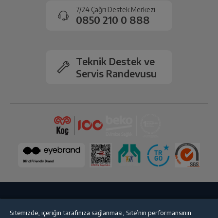
onaylanması sonrasında ücret iadeniz en kısa süre içerisinde
7/24 Çağrı Destek Merkezi
gerçekleşecektir.
0850 210 0 888
Teknik Destek ve
Servis Randevusu
Bize Ulaşın
Kişisel Verilerin Korunması
İşlem Rehberi
Sitemizde, içeriğin tarafınıza sağlanması, Site’nin performansının