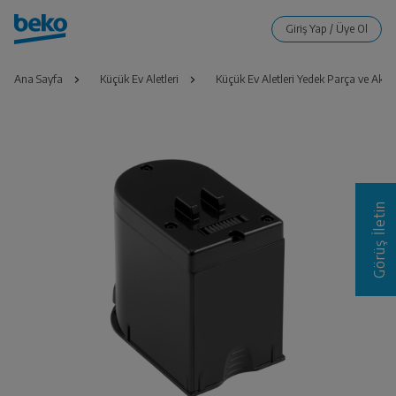
Ana Sayfa
Küçük Ev Aletleri
Küçük Ev Aletleri Yedek Parça ve Akse
Görüş İletin