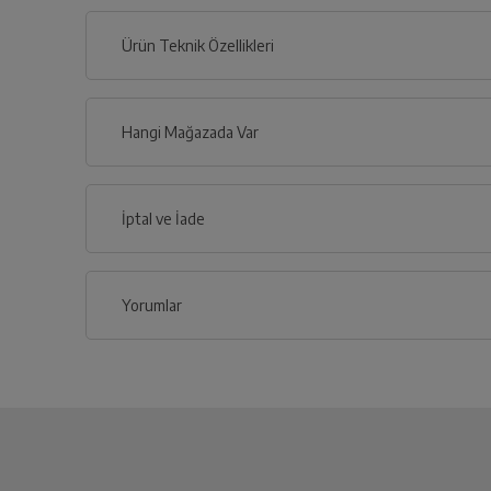
Ürün Teknik Özellikleri
Hangi Mağazada Var
İl
İptal ve İade
İlçe
Yorumlar
İptal/İade Talebi Oluşturun
Siparişlerim sayfasından iade etmek istediğin
Yetkili Servis İade Randevusu
Yetkili servis, ürünü adresinizinden teslim a