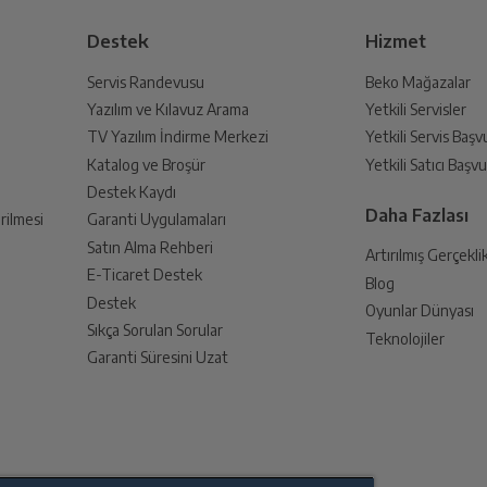
Destek
Hizmet
Servis Randevusu
Beko Mağazalar
Yazılım ve Kılavuz Arama
Yetkili Servisler
din
TV Yazılım İndirme Merkezi
Yetkili Servis Baş
 birlikte yetkili servise teslim edin.
Katalog ve Broşür
Yetkili Satıcı Baş
Destek Kaydı
Daha Fazlası
rilmesi
Garanti Uygulamaları
Satın Alma Rehberi
Artırılmış Gerçekli
E-Ticaret Destek
Blog
an sonra İade süreciniz tamamlanacaktır.
Destek
Oyunlar Dünyası
Sıkça Sorulan Sorular
Teknolojiler
Garanti Süresini Uzat
endirme sağlanacaktır.