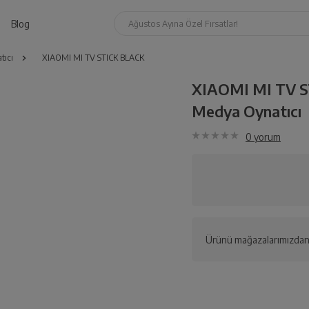
Blog
Ağustos Ayına Özel Fırsatlar!
tıcı
XIAOMI MI TV STICK BLACK
XIAOMI MI TV 
Medya Oynatıcı
0
yorum
Ürünü mağazalarımızdan 