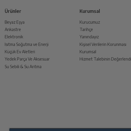
Ürünler
Kurumsal
Beyaz Eşya
Kurucumuz
Ankastre
Tarihçe
Ürünü Yetkili Servise Teslim E
Elektronik
Yanındayız
Ürünü eksiksiz ve hasarsız olarak faturası ile
Isıtma Soğutma ve Enerji
Kişisel Verilerin Korunması
Küçük Ev Aletleri
Kurumsal
Yedek Parça Ve Aksesuar
Hizmet Talebinin Değerlendi
Su Sebili & Su Arıtma
İade Talebiniz Onaylansın
Yetkili servis gerekli kontrolleri sağladıkt
Ücretiniz İade Edilsin
Ücret iadesi gerçekleştiğinde SMS ile bilgil