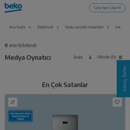
Ana Sayfa
Elektronik
Ses& Görüntü Sistemleri
Medya Oy
0
ürün listelendi.
Medya Oynatıcı
Sırala
Filtrele (0)
Görüş İletin
En Çok Satanlar