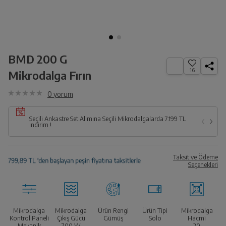
BMD 200 G
16
Mikrodalga Fırın
0
yorum
Seçili Ankastre Set Alımına Seçili Mikrodalgalarda 7.199 TL
İndirim !
Taksit ve Ödeme
Seçenekleri
Mikrodalga
Mikrodalga
Ürün Rengi
Ürün Tipi
Mikrodalga
Kontrol Paneli
Çıkış Gücü
Gümüş
Solo
Hacmi
Mekanik
700
W
20