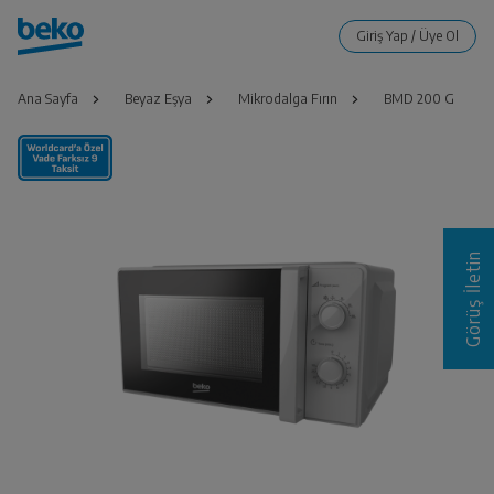
Ana Sayfa
Beyaz Eşya
Mikrodalga Fırın
BMD 200 G
Görüş İletin