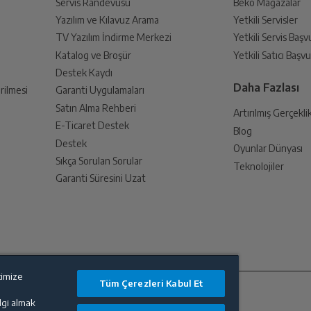
Servis Randevusu
Beko Mağazalar
Yazılım ve Kılavuz Arama
Yetkili Servisler
din
10
TV Yazılım İndirme Merkezi
Yetkili Servis Baş
 birlikte yetkili servise teslim edin.
Katalog ve Broşür
Yetkili Satıcı Baş
Destek Kaydı
Exynos 990
Daha Fazlası
rilmesi
Garanti Uygulamaları
Satın Alma Rehberi
Artırılmış Gerçekli
8
E-Ticaret Destek
Blog
an sonra İade süreciniz tamamlanacaktır.
Destek
Oyunlar Dünyası
Sıkça Sorulan Sorular
2.73GHz
Teknolojiler
Garanti Süresini Uzat
6.7 in
endirme sağlanacaktır.
FHD+ Dinamic Amoled 2X (Infinity-O Display)
timize
lanması sonrasında ücret iadeniz en kısa süre içerisinde gerçekleşecektir.
Tüm Çerezleri Kabul Et
12.0 MP(F2.2)+ 12.0MP (F1.8)+ 64MP (F2.0)
ilgi almak