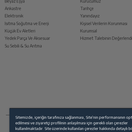
Beyaz Eşya
Kurucumuz
Ankastre
Tarihçe
Ürünü Yetkili Servise Teslim E
İşletim Sistemi Versionu
Elektronik
Yanındayız
Ürünü eksiksiz ve hasarsız olarak faturası ile
Isıtma Soğutma ve Enerji
Kişisel Verilerin Korunması
Küçük Ev Aletleri
Kurumsal
İşlemci
Yedek Parça Ve Aksesuar
Hizmet Talebinin Değerlendi
Su Sebili & Su Arıtma
İade Talebiniz Onaylansın
İşlemci Çekirdek Sayısı
Yetkili servis gerekli kontrolleri sağladıkt
İşlemci Hızı
Ücretiniz İade Edilsin
Ekran Boyutu
Ücret iadesi gerçekleştiğinde SMS ile bilgil
Ekran Tipi
Sitemizde, içeriğin tarafınıza sağlanması, Site’nin performansının op
Siparişiniz henüz teslim edilmediyse iptal talebinizin onay
edilmesi ve ziyaretçi profilinin anlaşılması için gerekli olan çerezler
Arka Kamera
kullanılmaktadır. Site üzerinde kullanılan çerezler hakkında detaylı b