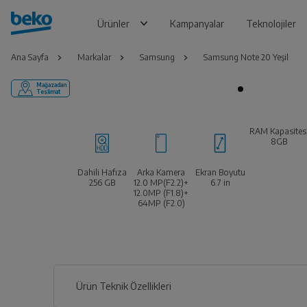
Ürünler
Kampanyalar
Teknolojiler
Ana Sayfa
Markalar
Samsung
Samsung Note 20 Yeşil
Mağazadan
Teslimat
RAM Kapasites
8GB
Dahili Hafıza
Arka Kamera
Ekran Boyutu
256 GB
12.0 MP(F2.2)+
6.7
in
12.0MP (F1.8)+
64MP (F2.0)
Ürün Teknik Özellikleri