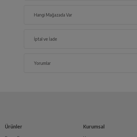
Hangi Mağazada Var
İl
İptal ve İade
İlçe
Yorumlar
İptal/İade Talebi Oluşturun
Siparişlerim sayfasından iade etmek istediğin
Genel Özellikler
Yetkili Servis İade Randevusu
Renk
Yetkili servis, ürünü adresinizinden teslim a
Ürünler
Kurumsal
İşletim Sistemi