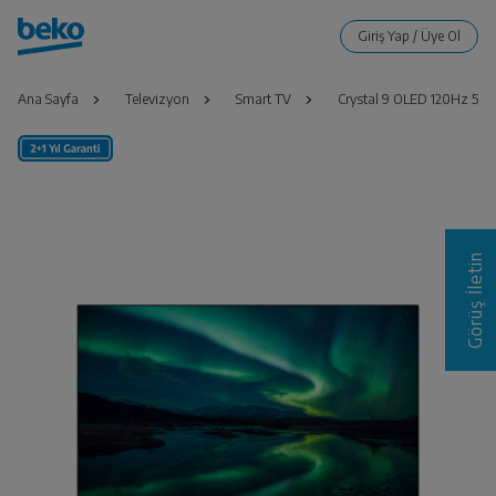
Ana Sayfa
Televizyon
Smart TV
Crystal 9 OLED 120Hz 55"
Görüş İletin