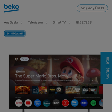
Ana Sayfa
Televizyon
Smart TV
B75 E 795 B
Görüş İletin