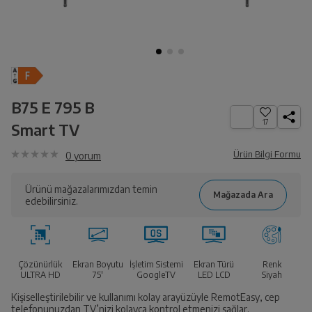
B75 E 795 B
17
Smart TV
Ürün Bilgi Formu
0
yorum
Ürünü mağazalarımızdan temin
edebilirsiniz.
Çözünürlük
Ekran Boyutu
İşletim Sistemi
Ekran Türü
Renk
ULTRA HD
75'
GoogleTV
LED LCD
Siyah
Kişiselleştirilebilir ve kullanımı kolay arayüzüyle RemotEasy, cep
telefonunuzdan TV’nizi kolayca kontrol etmenizi sağlar.