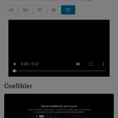
43'
50'
55'
65'
75'
Özellikler