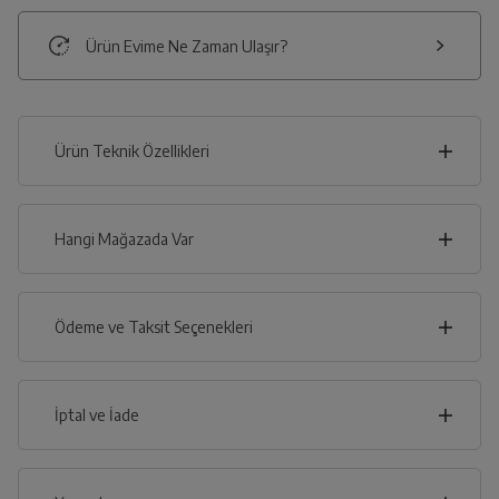
Ürün Evime Ne Zaman Ulaşır?
Ürün Teknik Özellikleri
17
cm
Hangi Mağazada Var
İl
Ödeme ve Taksit Seçenekleri
cm
25
İlçe
Kredi Kartı
İptal ve İade
Çoklu Kart ile yapılacak ödemelerde , belirtilen vadeli
taksit seçenekleri kullanılamayacaktır.
Kredi Seçenekleri
İptal/İade Talebi Oluşturun