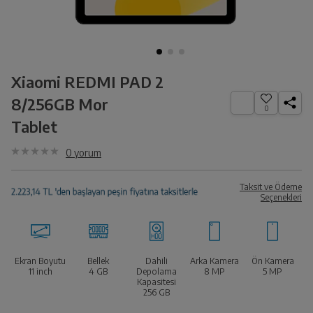
Xiaomi REDMI PAD 2
8/256GB Mor
0
Tablet
0
yorum
Taksit ve Ödeme
Seçenekleri
Ekran Boyutu
Bellek
Dahili
Arka Kamera
Ön Kamera
11 inch
4 GB
Depolama
8 MP
5 MP
Kapasitesi
256 GB