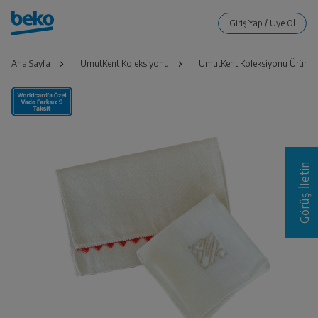
Ana Sayfa
UmutKent Koleksiyonu
UmutKent Koleksiyonu Ürünler
Görüş İletin