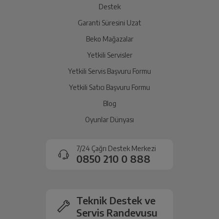
Destek
Garanti Süresini Uzat
İade Talebiniz Onaylansın
Yetkili servis gerekli kontrolleri sağladıktan sonra İade
Beko Mağazalar
süreciniz tamamlanacaktır.
Yetkili Servisler
Yetkili Servis Başvuru Formu
Ücretiniz İade Edilsin
Yetkili Satıcı Başvuru Formu
Ücret iadesi gerçekleştiğinde SMS ile bilgilendirme
Blog
sağlanacaktır.
Oyunlar Dünyası
Siparişiniz henüz teslim edilmediyse iptal talebinizin
onaylanması sonrasında ücret iadeniz en kısa süre içerisinde
7/24 Çağrı Destek Merkezi
gerçekleşecektir.
0850 210 0 888
Teknik Destek ve
Servis Randevusu