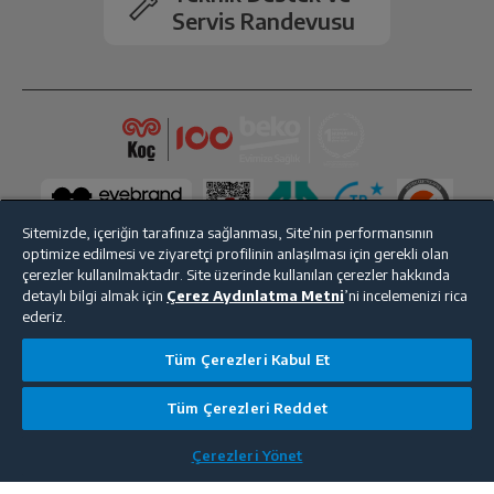
Servis Randevusu
Sitemizde, içeriğin tarafınıza sağlanması, Site’nin performansının
optimize edilmesi ve ziyaretçi profilinin anlaşılması için gerekli olan
çerezler kullanılmaktadır. Site üzerinde kullanılan çerezler hakkında
detaylı bilgi almak için
Çerez Aydınlatma Metni
’ni incelemenizi rica
ederiz.
Bize Ulaşın
Kişisel Verilerin Korunması
İşlem Rehberi
Tüm Çerezleri Kabul Et
Satış Sözleşmesi
© 2025 beko.com.tr
Tüm Çerezleri Reddet
Çerezleri Yönet