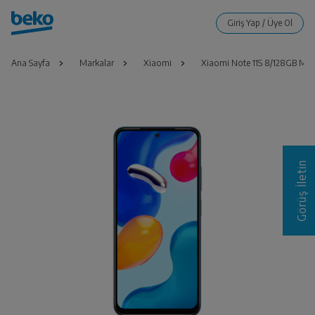
Ana Sayfa
Markalar
Xiaomi
Xiaomi Note 11S 8/128GB Mav
Görüş İletin