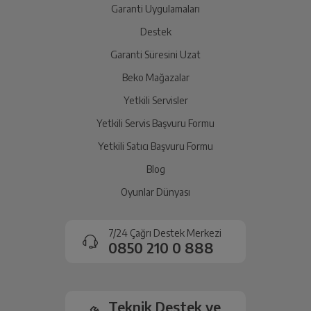
yetkili servise teslim edin.
Garanti Uygulamaları
Destek
Garanti Süresini Uzat
İade Talebiniz Onaylansın
Yetkili servis gerekli kontrolleri sağladıktan sonra İade
Beko Mağazalar
süreciniz tamamlanacaktır.
Yetkili Servisler
Yetkili Servis Başvuru Formu
Ücretiniz İade Edilsin
Yetkili Satıcı Başvuru Formu
Ücret iadesi gerçekleştiğinde SMS ile bilgilendirme
Blog
sağlanacaktır.
Oyunlar Dünyası
Siparişiniz henüz teslim edilmediyse iptal talebinizin
onaylanması sonrasında ücret iadeniz en kısa süre içerisinde
7/24 Çağrı Destek Merkezi
gerçekleşecektir.
0850 210 0 888
Teknik Destek ve