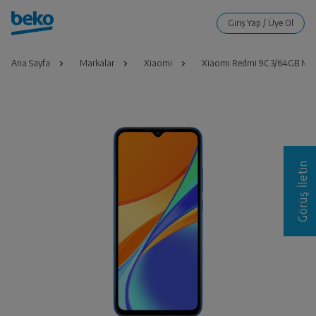
Ana Sayfa
Markalar
Xiaomi
Xiaomi Redmi 9C 3/64GB Mav
Görüş İletin