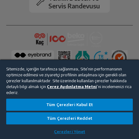
Servis Randevusu
Arka Kamera
13MP + 2MP + 2MP
Ön Kamera
5 MP
2.Arka Kamera
Var
Kamera Zoom
Dijital
Sitemizde, içeriğin tarafınıza sağlanması, Site’nin performansının
optimize edilmesi ve ziyaretçi profilinin anlaşılması için gerekli olan
çerezler kullanılmaktadır. Site üzerinde kullanılan çerezler hakkında
Bluetooth
Var
detaylı bilgi almak için
Çerez Aydınlatma Metni
’ni incelemenizi rica
Bize Ulaşın
Kişisel Verilerin Korunması
İşlem Rehberi
ederiz.
Wi-Fi
Var
Satış Sözleşmesi
Tüm Çerezleri Kabul Et
© 2025 beko.com.tr
GPS
Var
Tüm Çerezleri Reddet
Çerezleri Yönet
Dahili Hafıza
64 GB