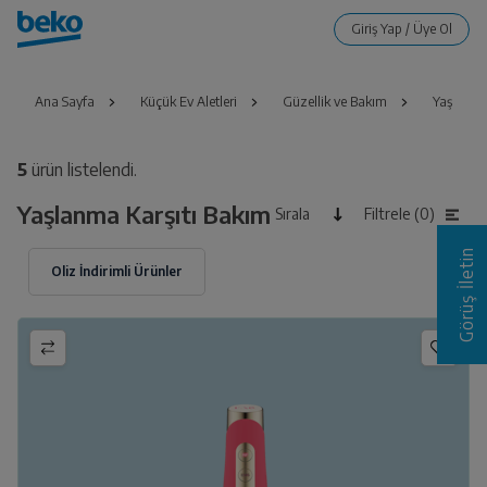
Ana Sayfa
Küçük Ev Aletleri
Güzellik ve Bakım
Yaşlanma
5
ürün listelendi.
Yaşlanma Karşıtı Bakım
Sırala
Filtrele (0)
Görüş İletin