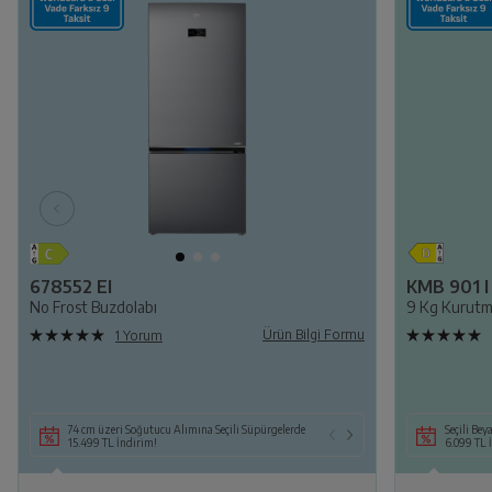
678552 EI
KMB 901 I
No Frost Buzdolabı
9 Kg Kurutm
Ürün Bilgi Formu
1 Yorum
74 cm üzeri Soğutucu Alımına Seçili Süpürgelerde
Seçili Beyaz Eşya i
Seçili Bey
15.499 TL İndirim!
14.499 TL İndirim
6.099 TL 