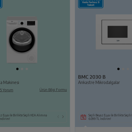
BMC 2030 B
a Makinesi
Ankastre Mikrodalgalar
Ürün Bilgi Formu
5 Yorum
le Birlikte Seçili TV Alımına
az Eşya ile Birlikte Seçili KEA Alımına
Seçili Beyaz Eşya veya TV ile Birlikte Seçili KEA ya d
Seçili Beyaz Eşya, TV, Klima ile Birlikte Seçi
Seçili Beyaz Eşya ile Birlikte Seçi
!
İndirim!
Süpürge Alımına 14.109 TL İndirim!
Havadar Alımlarına 7.249 TL İndirim!
6.099 TL İndirim!