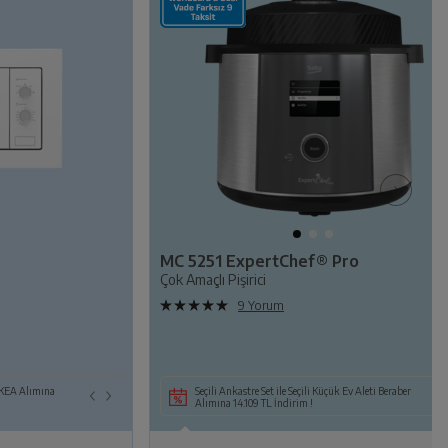
MC 5251 ExpertChef® Pro
Çok Amaçlı Pişirici
9 Yorum
a
li
li KEA Alımına
Seçili Beyaz Eşya veya TV ile Birlikte Seçili
Seçili Ankastre Set ile Seçili Küçük Ev Aleti Beraber
Mikrodalga Alımına 7.199 TL İndirim!
Alımına 14.109 TL İndirim !