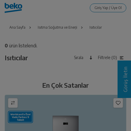
Ana Sayfa
Isıtma Soğutma ve Enerji
Isıtıcılar
0
ürün listelendi.
Isıtıcılar
Sırala
Filtrele (0)
Görüş İletin
En Çok Satanlar