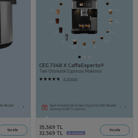
CEG 7348 X CaffeExperto®
Tam Otomatik Espresso Makinesi
4 Yorum
leti Beraber
Seçili Beyaz Eşya ile Birlikte Seçili KEA Alımına
Seçili Ankastre Set ile Seçili Küçük Ev Aleti Beraber
Seçili 
6.099 TL İndirim!
Alımına 14.109 TL İndirim !
da Süp
35.569 TL
32.569 TL