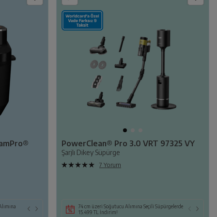
eamPro®
PowerClean® Pro 3.0 VRT 97325 VY
Şarjlı Dikey Süpürge
7 Yorum
 Alımına
Seçili Beyaz Eşya veya TV ile Birlikte Seçili KEA ya
74 cm üzeri Soğutucu Alımına Seçili Süpürgelerde
da Süpürge Alımına 14.109 TL İndirim!
15.499 TL İndirim!