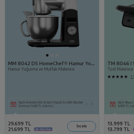
MM 8042 DS HomeChef® Hamur Yoğurma
TM 8046 I 
Hamur Yoğurma ve Mutfak Makinesi
Tost Makinesi
3
Seçili Ankastre Set ile Seçili Küçük Ev Aleti Beraber
Seçili Beyaz Eşya ile 
Seçili Beyaz 
Alımına 14.109 TL İndirim !
6.099 TL İndirim!
6.099 TL İn
29.699 TL
13.999 TL
21.699 TL
13.799 TL