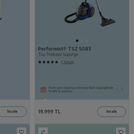
Performist® TSZ 5083
Toz Torbasız Süpürge
1 Yorum
Seçili Beyaz Eşya veya TV ile Birlikte Seçili KEA ya
74 cm üzeri Soğutucu Alımına Seçili Süpürgelerde
da Süpürge Alımına 14.109 TL İndirim!
15.499 TL İndirim!
19.999 TL