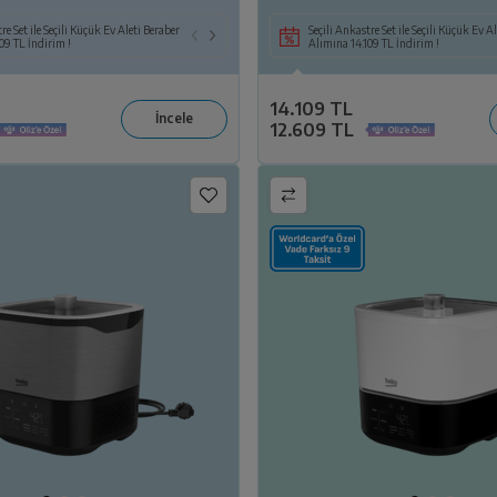
Birlikte Seçili KEA Alımına
re Set ile Seçili Küçük Ev Aleti Beraber
Seçili Beyaz Eşya veya TV ile Birlikte Seçili KEA ya
Seçili Beyaz Eşya ile Birlikte Seçili KEA Alımına
Seçili Ankastre Set ile Seçili Küçük Ev A
09 TL İndirim !
da Süpürge Alımına 14.109 TL İndirim!
6.099 TL İndirim!
Alımına 14.109 TL İndirim !
14.109 TL
12.609 TL