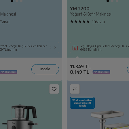
YM 2200
 Makinesi
Yoğurt &Kefir Makinesi
 Yorum
1 Yorum
Birlikte Seçili KEA Alımına
re Set ile Seçili Küçük Ev Aleti Beraber
Seçili Beyaz Eşya veya TV ile Birlikte Seçili KEA ya
Seçili Beyaz Eşya ile Birlikte Seçili KEA Alımına
Seçili Beyaz Eşya ile Birlikte Seçili KEA
09 TL İndirim !
da Süpürge Alımına 14.109 TL İndirim!
6.099 TL İndirim!
6.099 TL İndirim!
11.349 TL
8.149 TL