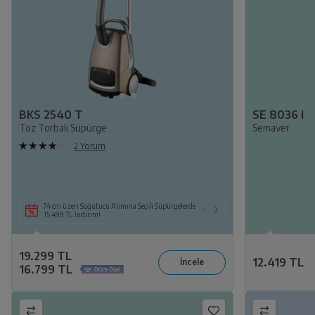
BKS 2540 T
SE 8036 I
Toz Torbalı Süpürge
Semaver
2 Yorum
74 cm üzeri Soğutucu Alımına Seçili Süpürgelerde
Seçili Ankastre Set il
15.499 TL İndirim!
Alımına 14.109 TL İnd
19.299 TL
12.419 TL
16.799 TL