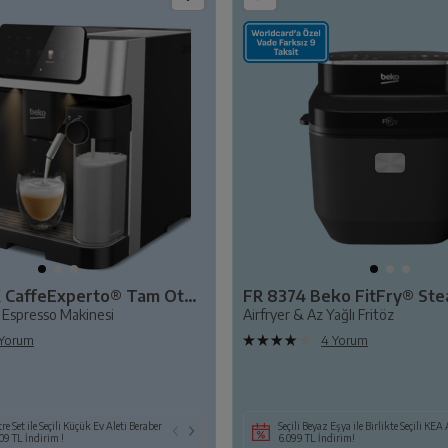
CEG 7304 X CaffeExperto® Tam Otomatik
FR 8374 Beko FitFry® St
Espresso Makinesi
Airfryer & Az Yağlı Fritöz
 Yorum
4 Yorum
re Set ile Seçili Küçük Ev Aleti Beraber
Seçili Beyaz Eşya ile Birlikte Seçili KEA Alımına
Seçili Beyaz Eşya ile Birlikte Seçili KEA
09 TL İndirim !
6.099 TL İndirim!
6.099 TL İndirim!