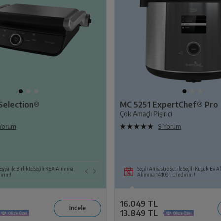
Selection®
MC 5251 ExpertChef® Pro
Çok Amaçlı Pişirici
 Yorum
9 Yorum
Birlikte Seçili KEA Alımına
Eşya ile Birlikte Seçili KEA Alımına
Seçili Beyaz Eşya veya TV ile Birlikte Seçili KEA ya
Seçili Ankastre Set ile Seçili Küçük Ev A
dirim!
da Süpürge Alımına 14.109 TL İndirim!
Alımına 14.109 TL İndirim !
16.049 TL
13.849 TL