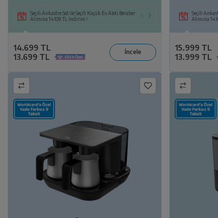
Seçili Ankastre Set ile Seçili Küçük Ev Aleti Beraber
Seçili Beyaz Eşya ile 
Seçili Ankast
Alımına 14.109 TL İndirim !
6.099 TL İndirim!
Alımına 14.1
14.699 TL
15.999 TL
13.699 TL
13.999 TL