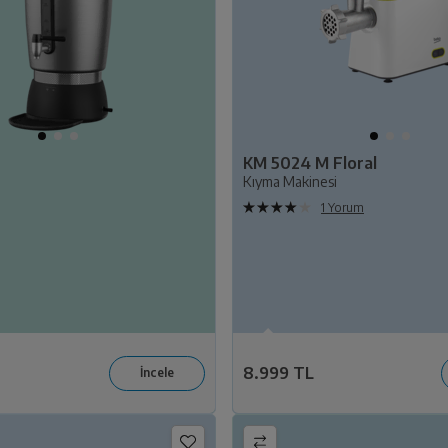
KM 5024 M Floral
Kıyma Makinesi
1 Yorum
e Seçili Küçük Ev Aleti Beraber
Seçili Beyaz Eşya ile Birlikte Seçili KEA Alımına
irim !
6.099 TL İndirim!
8.999 TL