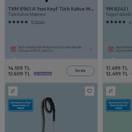
TKM 8961 A Yeni Keyf Türk Kahve Makinesi
YM 8242 I
Türk Kahve Makinesi
Yoğurt &Kefir
11 Yorum
4
Seçili Ankastre Set ile Seçili Küçük Ev Aleti Beraber
Seçili Beyaz Eşya ile 
Seçili Ankast
Alımına 14.109 TL İndirim !
6.099 TL İndirim!
Alımına 14.1
14.109 TL
17.499 TL
12.609 TL
12.499 TL