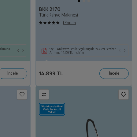
BKK 2170
Türk Kahve Makinesi
1 Yorum
 Alımına
Seçili Beyaz Eşya veya TV ile Birlikte Seçili KEA ya
Seçili Ankastre Set ile Seçili Küçük Ev Aleti Beraber
da Süpürge Alımına 14.109 TL İndirim!
Alımına 14.109 TL İndirim !
14.899 TL