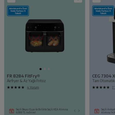
FR 8284 FitFry®
Airfryer & Az Yağlı Fritöz
Tam Otomatik 
4 Yorum
7
Seçili Beyaz Eşya ile Birlikte Seçili KEA Alımına
Seçili Ankast
6.099 TL İndirim!
Alımına 14.1