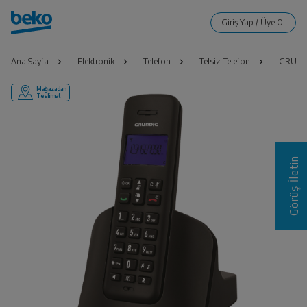
Ana Sayfa
Elektronik
Telefon
Telsiz Telefon
GRUNDI
Mağazadan
Teslimat
Görüş İletin