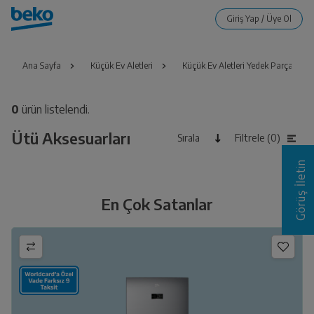
Ana Sayfa
Küçük Ev Aletleri
Küçük Ev Aletleri Yedek Parça ve A
0
ürün listelendi.
Ütü Aksesuarları
Sırala
Filtrele (0)
Görüş İletin
En Çok Satanlar